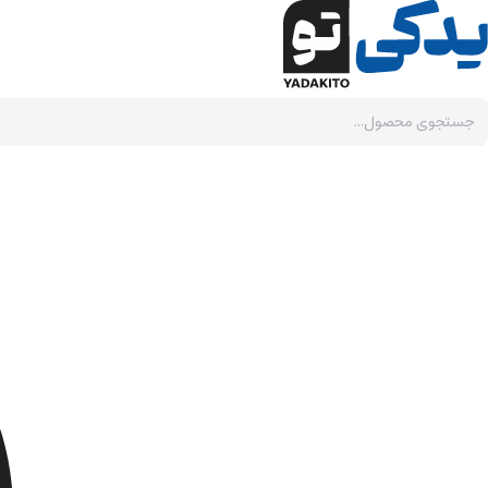
Ski
t
conten