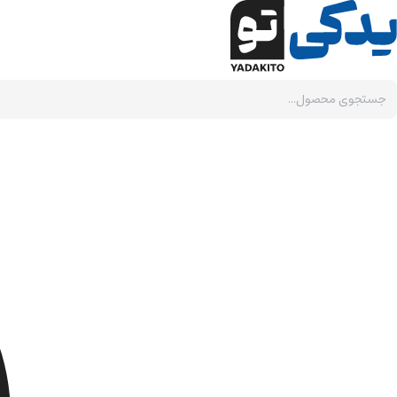
Ski
t
conten