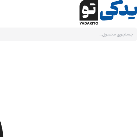
Ski
t
conten