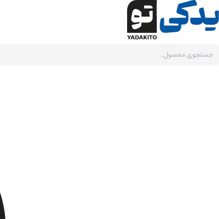
Ski
t
conten